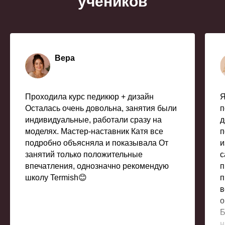
учеников
Вера
Проходила курс педикюр + дизайн
Я
Осталась очень довольна, занятия были
п
индивидуальные, работали сразу на
д
моделях. Мастер-наставник Катя все
п
подробно объясняла и показывала От
и
занятий только положительные
с
впечатления, однозначно рекомендую
п
школу Termish😊
п
в
о
Б
н