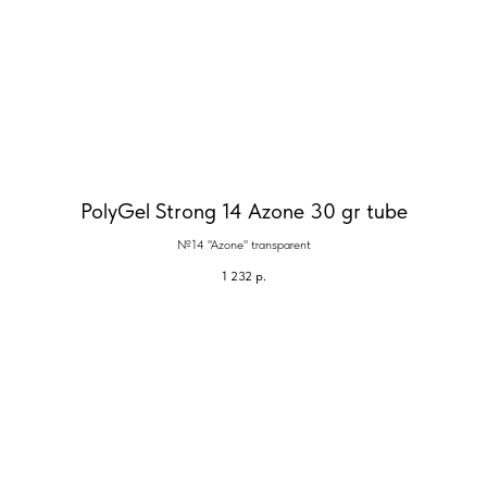
PolyGel Strong 14 Azone 30 gr tube
№14 "Azone" transparent
1 232
р.