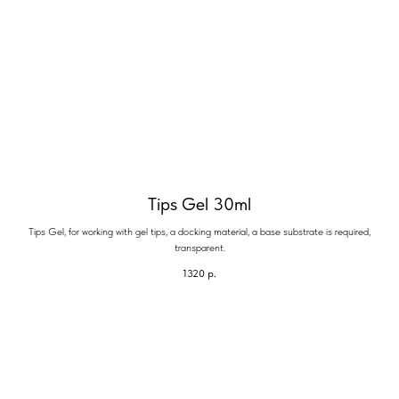
Tips Gel 30ml
Tips Gel, for working with gel tips, a docking material, a base substrate is required,
transparent.
1320
р.