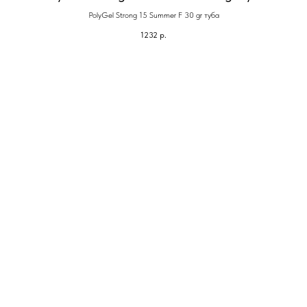
PolyGel Strong 15 Summer F 30 gr туба
1232
р.