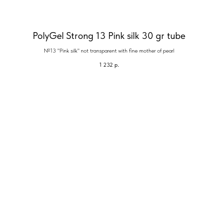
PolyGel Strong 13 Pink silk 30 gr tube
№13 "Pink silk" not transparent with fine mother of pearl
1 232
р.