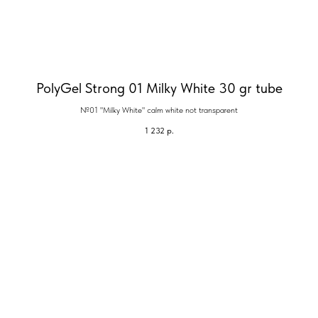
PolyGel Strong 01 Milky White 30 gr tube
№01 "Milky White" calm white not transparent
1 232
р.