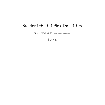
Builder GEL 03 Pink Doll 30 ml
№03 "Pink doll" розовая куколка
1 947
р.