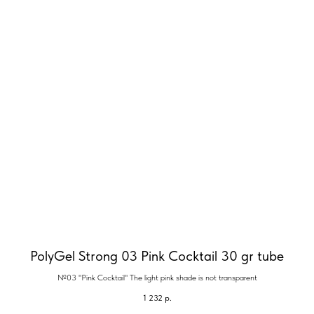
PolyGel Strong 03 Pink Cocktail 30 gr tube
№03 "Pink Cocktail" The light pink shade is not transparent
1 232
р.