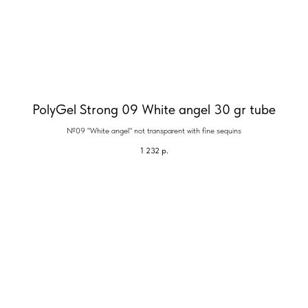
PolyGel Strong 09 White angel 30 gr tube
№09 "White angel" not transparent with fine sequins
1 232
р.